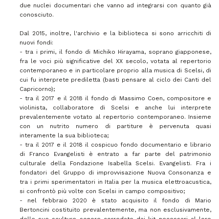
due nuclei documentari che vanno ad integrarsi con quanto già
conosciuto.
Dal 2015, inoltre, l'archivio e la biblioteca si sono arricchiti di
nuovi fondi:
- tra i primi, il fondo di Michiko Hirayama, soprano giapponese,
fra le voci più significative del XX secolo, votata al repertorio
contemporaneo e in particolare proprio alla musica di Scelsi, di
cui fu interprete prediletta (basti pensare al ciclo dei Canti del
Capricorno);
- tra il 2017 e il 2018 il fondo di Massimo Coen, compositore e
violinista, collaboratore di Scelsi e anche lui interprete
prevalentemente votato al repertorio contemporaneo. Insieme
con un nutrito numero di partiture è pervenuta quasi
interamente la sua biblioteca;
- tra il 2017 e il 2018 il cospicuo fondo documentario e librario
di Franco Evangelisti è entrato a far parte del patrimonio
culturale della Fondazione Isabella Scelsi. Evangelisti. Fra i
fondatori del Gruppo di improvvisazione Nuova Consonanza e
tra i primi sperimentatori in Italia per la musica elettroacustica,
si confrontò più volte con Scelsi in campo compositivo;
- nel febbraio 2020 è stato acquisito il fondo di Mario
Bertoncini costituito prevalentemente, ma non esclusivamente,
delle sue sculture sonore corredate dai kit necessari al loro