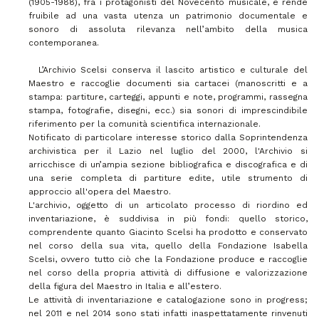
(1905-1988), fra i protagonisti del Novecento musicale, e rende
fruibile ad una vasta utenza un patrimonio documentale e
sonoro di assoluta rilevanza nell’ambito della musica
contemporanea.
L’Archivio Scelsi conserva il lascito artistico e culturale del
Maestro e raccoglie documenti sia cartacei (manoscritti e a
stampa: partiture, carteggi, appunti e note, programmi, rassegna
stampa, fotografie, disegni, ecc.) sia sonori di imprescindibile
riferimento per la comunità scientifica internazionale.
Notificato di particolare interesse storico dalla Soprintendenza
archivistica per il Lazio nel luglio del 2000, l'Archivio si
arricchisce di un’ampia sezione bibliografica e discografica e di
una serie completa di partiture edite, utile strumento di
approccio all'opera del Maestro.
L'archivio, oggetto di un articolato processo di riordino ed
inventariazione, è suddivisa in più fondi: quello storico,
comprendente quanto Giacinto Scelsi ha prodotto e conservato
nel corso della sua vita, quello della Fondazione Isabella
Scelsi, ovvero tutto ciò che la Fondazione produce e raccoglie
nel corso della propria attività di diffusione e valorizzazione
della figura del Maestro in Italia e all’estero.
Le attività di inventariazione e catalogazione sono in progress;
nel 2011 e nel 2014 sono stati infatti inaspettatamente rinvenuti