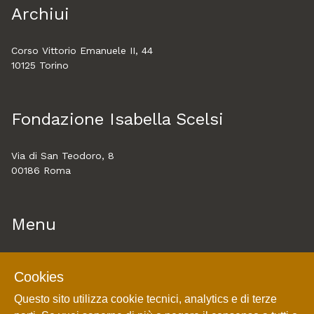
Archiui
Corso Vittorio Emanuele II, 44
10125 Torino
Fondazione Isabella Scelsi
Via di San Teodoro, 8
00186 Roma
Menu
Home
Cookies
About
Questo sito utilizza cookie tecnici, analytics e di terze
Esplora