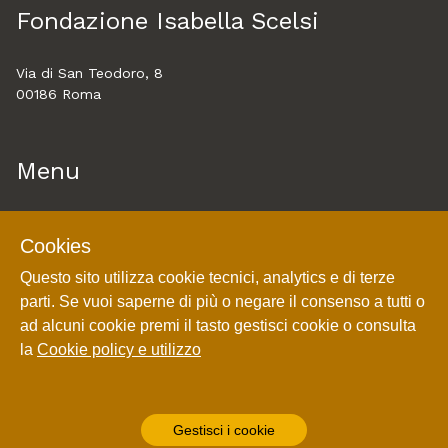
Fondazione Isabella Scelsi
Via di San Teodoro, 8
00186 Roma
Menu
Home
Cookies
About
Questo sito utilizza cookie tecnici, analytics e di terze
Esplora
parti. Se vuoi saperne di più o negare il consenso a tutti o
Cookie policy e utilizzo
ad alcuni cookie premi il tasto gestisci cookie o consulta
Login
la
Cookie policy e utilizzo
Gestisci i cookie
Powered by