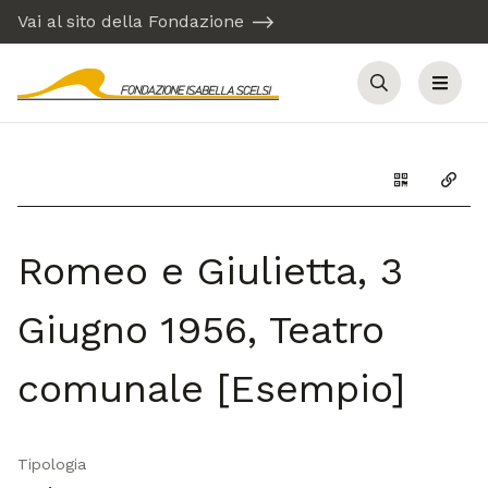
Vai al sito della Fondazione
Cerca
Menu
Genera il Q
Copia
Romeo e Giulietta, 3
Giugno 1956, Teatro
comunale [Esempio]
Tipologia